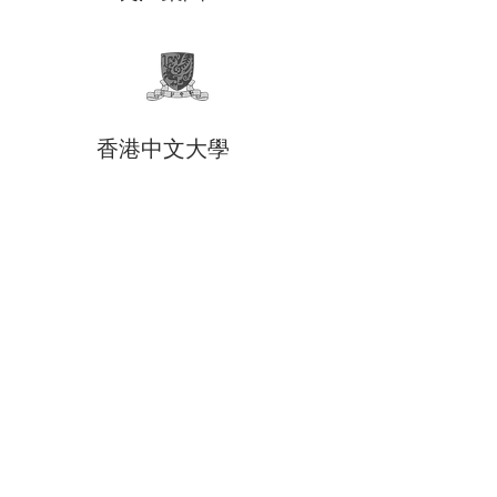
香港中文大學
為長江集團的旗艦企業，創辦人兼董事
局主席為李嘉誠。長實源自於李嘉誠在
1950年創立的長江工業有限公司，隨後
公司發展成為一間具有主導地位的香港
物業發展公司，於1972年11月1日在香港
交易所上市。
是一所坐落於香港沙田馬料水的公立研
究型大學。大學於1963年合併香港各高
等學校而創校；並於1966年開辦香港首
間研究院，是香港第一所研究型大學。
以高學術水平著稱。學術界的ARWU排
名長期為香港第一。