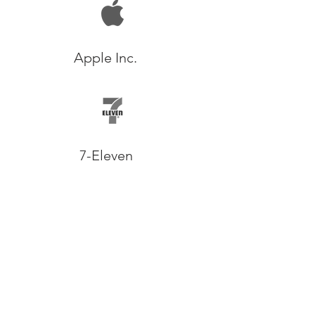
Apple Inc.
7-Eleven
我們公司為又一城Apple Store/希慎廣
場Apple Store(蘋果旗襤店)搬運項目提
供裝嵌,運輸服務 Apple對產品的要求雙
當高，可見及此我們對服務要求和質
素。所以貴客戶可以放心交託給我們。
7-Eleven（商標標示為7-ELEVEn），創
立於美國，後來被收購成為日本一家著
名的連鎖便利商店，全球擁有約55,000
家門市[3]，分佈於日本、美國、加拿