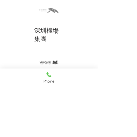
深圳機場
集團
ViewSonic
Phone
是一座位於中國廣東省深圳市寶安區福
永街道的國際機場，於1991年通航，僅
啟用了10多年就成為了中國大陸最大航
空港之一。深圳寶安國際機場於2013年
11月28日啟用新客運航站樓並將所有客
運航班轉移至新航站樓。
總部位於美國加利福尼亞州沃爾納特，