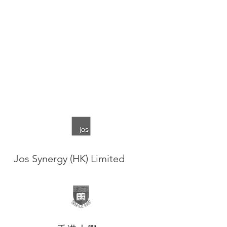
賣樽裝涼茶的店鋪。
3是和記黃埔屬下和記電訊國際以及和記
電訊香港控股的世界性3G流動電訊品
牌。 3在世界多個國家提供移動電訊服
務，服務範圍包括香港、澳門、印度、
以色列、泰國、斯里蘭卡、迦納、印
尼、越南、英國、意大利、丹麥、愛爾
蘭、奧地利、澳洲及瑞典。
Jos Synergy (HK) Limited