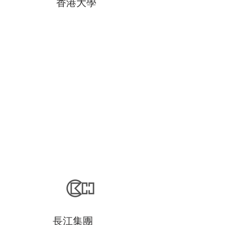
​香港大學
JOS是位於亞洲主要的系統集成商、技
術解決方案供應商及技術諮詢顧問。目
前，我們於亞洲聘用2,200名員工，而於
中國之員工數目超過400名。他們擁有愈
1,400 名專業及技術人員，為亞洲同類業
務中最龐大的信息科技專業團隊之一。
是香港第一所高等教育機構。成立之
初，更是英國在東南亞唯一的大學。香
港大學現共有十大學術學院，且為全球
第一個成功鑑定及上報冠狀病毒的研究
單位。該校培養了社會各界的著名人
士，亦持續位於《QS》及《泰晤士》綜
合排名的亞洲三甲之列。
長江集團