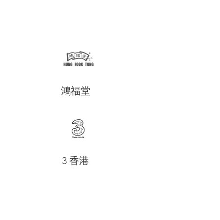
大、香港、中國、澳門、台灣、新加
坡、泰國、馬來西亞、菲律賓、韓國等
地且計畫於2017年進軍越南
鴻福堂
3 香港
鴻福堂為香港一家經營生產和售賣涼茶
飲品的公司，於香港開設約95間專門
店，在中國大陸開設約26間專門店。另
在廣東省深圳市寶安區生產樽裝涼茶於
超級市場及便利店代售，為香港首間售