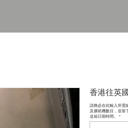
香港往英國1
請務必在此輸入所需
及膠紙機數目，並留
送箱日期時間。
*