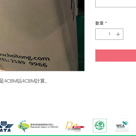
數量
*
4CBM以4CBM計算。