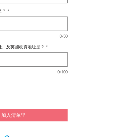
是？
*
0/50
址、及英國收貨地址是？
*
0/100
加入清单里