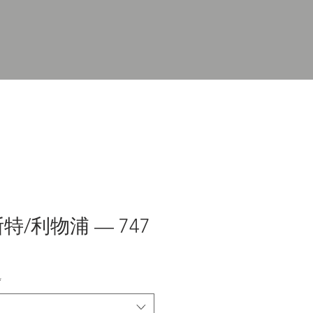
/利物浦 — 747
*