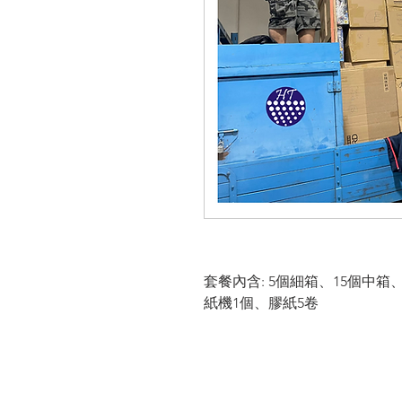
套餐內含: 5個細箱、15個中箱
紙機1個、膠紙5卷